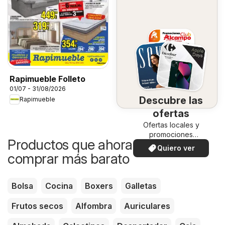
Rapimueble Folleto
01/07 - 31/08/2026
Descubre las
Rapimueble
ofertas
Ofertas locales y
promociones
Productos que ahora puedes
especiales.
Quiero ver
comprar más barato
Bolsa
Cocina
Boxers
Galletas
Frutos secos
Alfombra
Auriculares