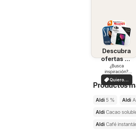
Descubra
ofertas en
su zona
¿Busca
inspiración?
¡Vea las ofertas
Quiero
en su zona!
Productos má
ver
Aldi
5 %
Aldi
A
Aldi
Cacao solubl
Aldi
Café instant