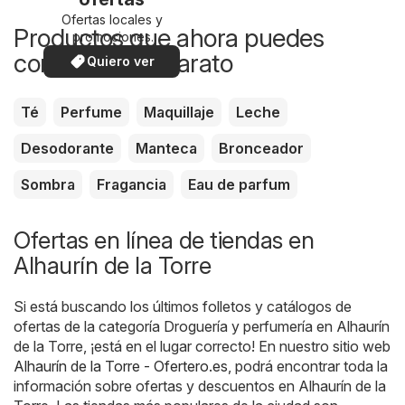
Ofertas locales y
Productos que ahora puedes
promociones
especiales.
comprar más barato
Quiero ver
Té
Perfume
Maquillaje
Leche
Desodorante
Manteca
Bronceador
Sombra
Fragancia
Eau de parfum
Ofertas en línea de tiendas en
Alhaurín de la Torre
Si está buscando los últimos folletos y catálogos de
ofertas de la categoría Droguería y perfumería en Alhaurín
de la Torre, ¡está en el lugar correcto! En nuestro sitio web
Alhaurín de la Torre - Ofertero.es
, podrá encontrar toda la
información sobre ofertas y descuentos en Alhaurín de la