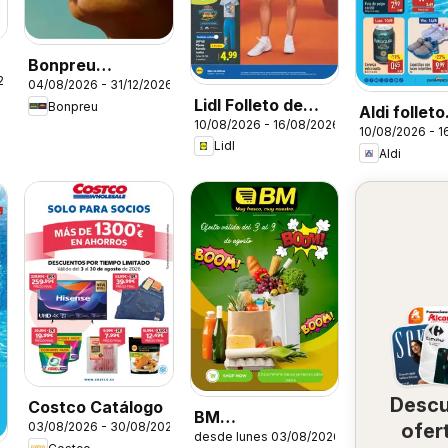
Bonpreu
26
04/08/2026 - 31/12/2026
Perfumeria
Lidl Folleto de
Bonpreu
Aldi folleto
10/08/2026 - 16/08/2026
bazar
10/08/2026 - 1
Baleares
Lidl
Aldi
Desc
Costco Catálogo
BM
ofer
03/08/2026 - 30/08/2026
desde lunes 03/08/2026
Supermercados