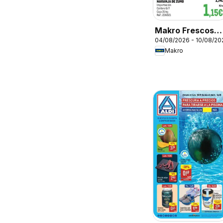
Makro Frescos
04/08/2026 - 10/08/20
Barajas - Elche
Makro