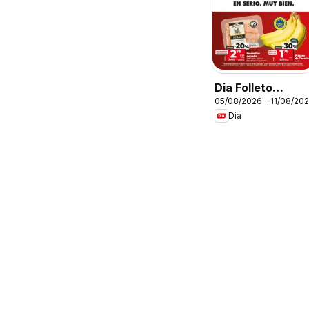
Dia Folleto
05/08/2026 - 11/08/20
Market
Dia