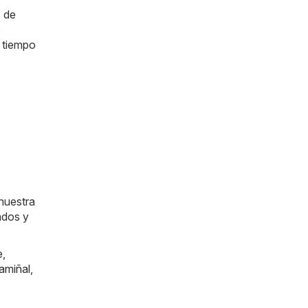
s de
e
e tiempo
nuestra
ados y
e
,
amiñal
,