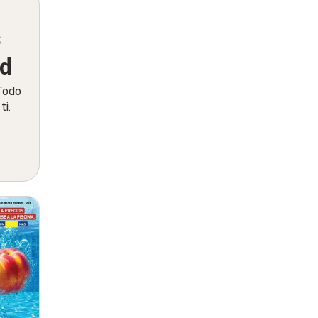
s
ed
 Todo
ti.