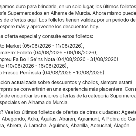
jamos duro para brindarle, en un solo lugar, los últimos folleto
goría Supermercados en Alhama de Murcia. Ahora mismo pued
s de ofertas aquí. Los folletos tienen validez por un período d
no espere más y aproveche los descuentos hoy.
a oferta especial y consulte estos folletos:
leto Market (05/08/2026 - 11/08/2026)
,
rimaPrix Folleto (04/08/2026 - 09/08/2026)
,
npreu Fa Bo I Se'ns Nota (04/08/2026 - 31/08/2026)
,
lleto (10/08/2026 - 16/08/2026)
,
o Fresco Península (04/08/2026 - 10/08/2026)
,
ación actualizada sobre descuentos y chollos, siempre estará
mpras se convertirán en una experiencia más placentera. Con 
ónde encontrar las mejores ofertas de la categoría Supermerc
speciales en Alhama de Murcia.
 Vea los últimos folletos de ofertas de otras ciudades:
Agaet
,
Abegondo
,
Adra
,
Águilas
,
Abarán
,
Agramunt
,
A Pobra do Car
ra
,
Abrera
,
A Laracha
,
Agüimes
,
Abanilla
,
Aceuchal
,
Alagón
.