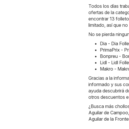
Todos los días traba
ofertas de la cate
encontrar 13 folleto
limitado, así que 
No se pierda ningun
Dia - Dia Fol
PrimaPrix - P
Bonpreu - Bo
Lidl - Lidl Fo
Makro - Makr
Gracias a la inform
informado y sus co
ayuda descubrirá d
otros descuentos e
¿Busca más chollos?
Aguilar de Campoo
Aguilar de la Fronte