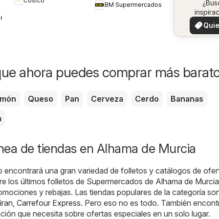
Costco
en 
¿Bus
BM Supermercados
Folleto
inspira
zo
26
¡Vea 
Quie
ofertas 
ver
zon
que ahora puedes comprar más barat
amón
Queso
Pan
Cerveza
Cerdo
Bananas
a
ínea de tiendas en Alhama de Murcia
b encontrará una gran variedad de folletos y catálogos de ofer
ire los últimos folletos de Supermercados de Alhama de Murci
romociones y rebajas. Las tiendas populares de la categoría so
iran
,
Carrefour Express
. Pero eso no es todo. También encont
ación que necesita sobre ofertas especiales en un solo lugar.