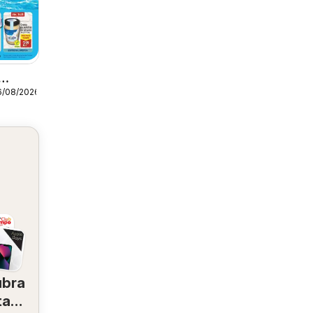
6/08/2026
ubra
tas