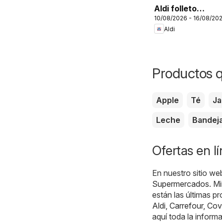
Aldi folleto
10/08/2026 - 16/08/20
Canarias
Aldi
Productos 
Apple
Té
J
Leche
Bandej
Ofertas en l
En nuestro sitio we
Supermercados
. M
están las últimas p
Aldi
,
Carrefour
,
Cov
aquí toda la inform