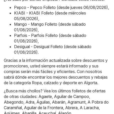
Pepco - Pepco Folleto (desde jueves 06/08/2026)
,
KIABI - KIABI Folleto (desde miércoles
05/08/2026)
,
Mango - Mango Folleto (desde sábado
01/08/2026)
,
Parfois - Parfois Folleto (desde sábado
01/08/2026)
,
Desigual - Desigual Folleto (desde sábado
01/08/2026)
.
Gracias a la información actualizada sobre descuentos y
promociones, usted siempre estará informado y sus
compras serán más fáciles y eficientes. Con nosotros
sabrá dónde encontrar los mejores descuentos y rebajas
de la categoría Ropa, calzado y deporte en Algorta.
¿Busca más chollos? Vea los últimos folletos de ofertas
de otras ciudades:
Agaete
,
Aguilar de Campoo
,
Abegondo
,
Adra
,
Águilas
,
Abarán
,
Agramunt
,
A Pobra do
Caramiñal
,
Aguilar de la Frontera
,
Abrera
,
A Laracha
,
Agüimes
,
Abanilla
,
Aceuchal
,
Alagón
.