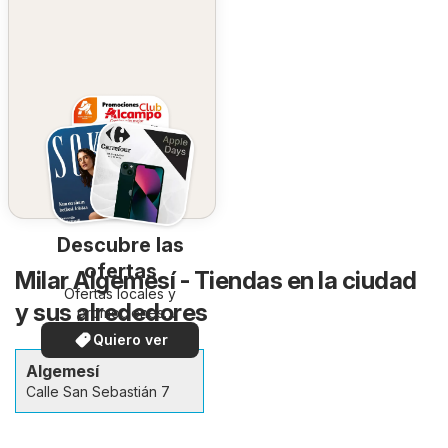
Descubre las
ofertas
Milar Algemesí - Tiendas en la ciudad
Ofertas locales y
y sus alrededores
promociones
especiales.
Quiero ver
Algemesí
Calle San Sebastián 7