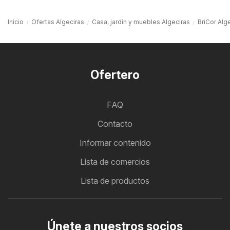
Inicio
Ofertas Algeciras
Casa, jardín y muebles Algeciras
BriCor Alg
Ofertero
FAQ
Contacto
Informar contenido
Lista de comercios
Lista de productos
Únete a nuestros socios