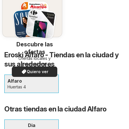
Descubre las
ofertas
Eroski Alfaro - Tiendas en la ciudad y
Ofertas locales y
sus alrededores
promociones
especiales.
Quiero ver
Alfaro
Huertas 4
Otras tiendas en la ciudad Alfaro
Dia