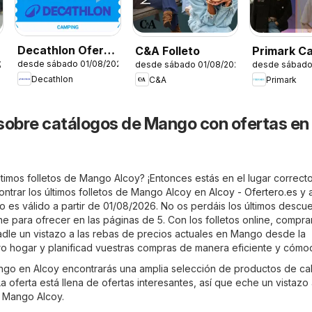
Decathlon Oferta
C&A Folleto
Primark C
desde sábado 01/08/2026
26
desde sábado 01/08/2026
desde sábado
estacional
Decathlon
C&A
Primark
sobre catálogos de Mango con ofertas en
timos folletos de Mango Alcoy? ¡Entonces estás en el lugar correcto
trar los últimos folletos de Mango Alcoy en
Alcoy - Ofertero.es
y 
leto es válido a partir de 01/08/2026. No os perdáis los últimos descu
e para ofrecer en las páginas de 5. Con los folletos online, compra
adle un vistazo a las rebas de precios actuales en Mango desde la
 hogar y planificad vuestras compras de manera eficiente y cómo
ango en Alcoy encontrarás una amplia selección de productos de ca
a oferta está llena de ofertas interesantes, así que eche un vistazo
e Mango Alcoy.