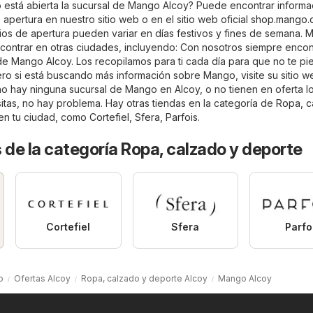
está abierta la sucursal de Mango Alcoy? Puede encontrar informa
 apertura en nuestro sitio web o en el sitio web oficial
shop.mango.
rios de apertura pueden variar en días festivos y fines de semana.
ontrar en otras ciudades, incluyendo: Con nosotros siempre encont
 de Mango Alcoy. Los recopilamos para ti cada día para que no te pi
ro si está buscando más información sobre Mango, visite su sitio we
 no hay ninguna sucursal de Mango en Alcoy, o no tienen en oferta l
tas, no hay problema. Hay otras tiendas en la categoría de
Ropa, c
en tu ciudad, como
Cortefiel
,
Sfera
,
Parfois
.
 de la categoría Ropa, calzado y deporte
Cortefiel
Sfera
Parfo
o
Ofertas Alcoy
Ropa, calzado y deporte Alcoy
Mango Alcoy