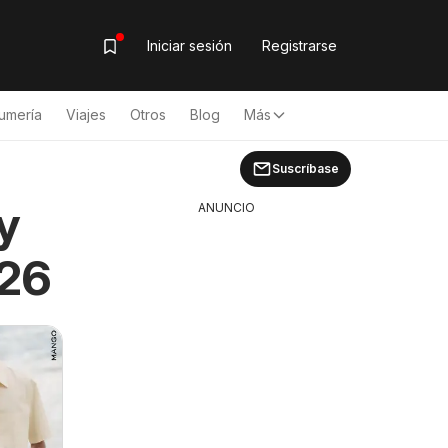
Iniciar sesión
Registrarse
umería
Viajes
Otros
Blog
Más
Suscríbase
y
ANUNCIO
026