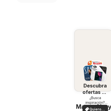
Descubra
ofertas en
su zona
¿Busca
inspiración?
Mango Alcoy 
¡Vea las ofertas
Quiero