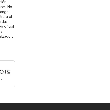
ción
com
. No
 Mango
rará el
erdas
b oficial
os
alzado y
is