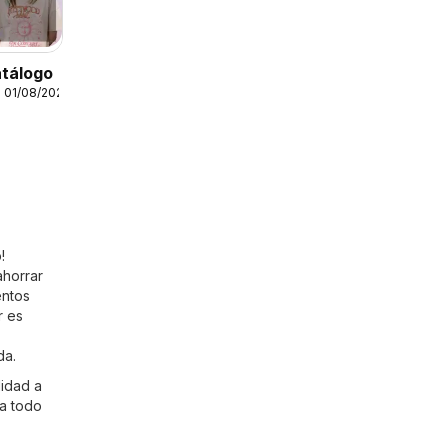
atálogo
 01/08/2026
!
ahorrar
entos
r es
da.
lidad a
 a todo