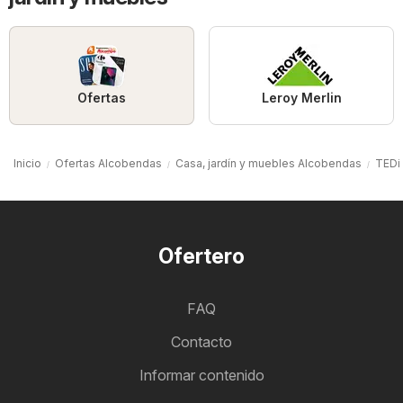
Ofertas
Leroy Merlin
Inicio
Ofertas Alcobendas
Casa, jardín y muebles Alcobendas
TEDi
Ofertero
FAQ
Contacto
Informar contenido