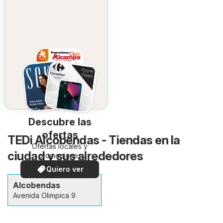
Descubre las
ofertas
TEDi Alcobendas - Tiendas en la
Ofertas locales y
ciudad y sus alrededores
promociones
especiales.
Quiero ver
Alcobendas
Avenida Olimpica 9