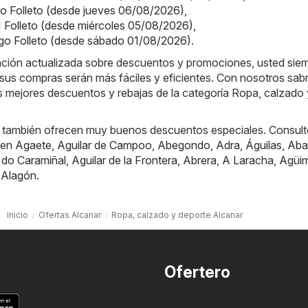
o Folleto (desde jueves 06/08/2026)
,
 Folleto (desde miércoles 05/08/2026)
,
o Folleto (desde sábado 01/08/2026)
.
mación actualizada sobre descuentos y promociones, usted sie
sus compras serán más fáciles y eficientes. Con nosotros sab
s mejores descuentos y rebajas de la categoría Ropa, calzado 
 también ofrecen muy buenos descuentos especiales. Consult
 en
Agaete
,
Aguilar de Campoo
,
Abegondo
,
Adra
,
Águilas
,
Aba
 do Caramiñal
,
Aguilar de la Frontera
,
Abrera
,
A Laracha
,
Agüi
,
Alagón
.
Inicio
Ofertas Alcanar
Ropa, calzado y deporte Alcanar
Ofertero