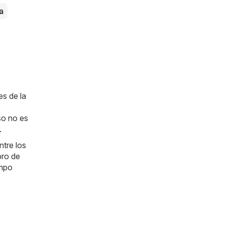
a
e
es de la
so no es
.
ntre los
bro de
empo