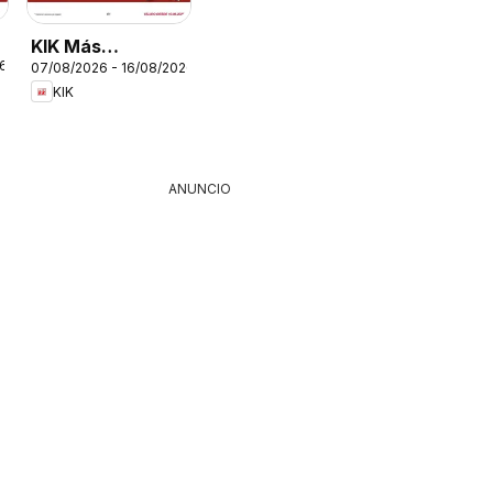
KIK Más
26
07/08/2026 - 16/08/2026
diversión en el
KIK
cole
ANUNCIO