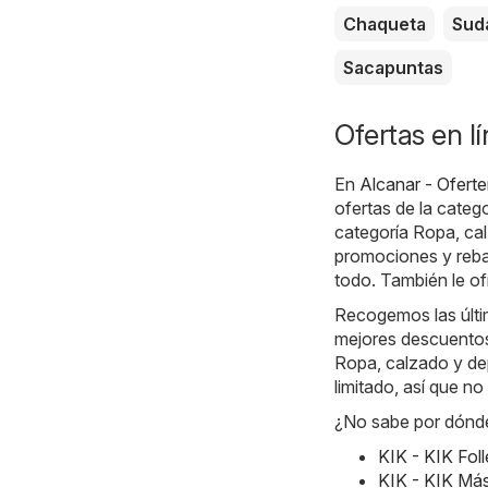
Chaqueta
Sud
Sacapuntas
Ofertas en l
En
Alcanar - Oferte
ofertas de la categ
categoría Ropa, cal
promociones y rebaj
todo. También le of
Recogemos las últim
mejores descuentos.
Ropa, calzado y dep
limitado, así que n
¿No sabe por dónde
KIK - KIK Fol
KIK - KIK Más