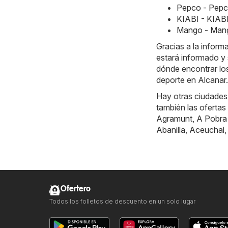
Pepco - Pepc
KIABI - KIABI
Mango - Mang
Gracias a la infor
estará informado y 
dónde encontrar lo
deporte en Alcanar.
Hay otras ciudades
también las ofertas
Agramunt
,
A Pobra
Abanilla
,
Aceuchal
Ofertero
Todos los folletos de descuento en un solo lugar