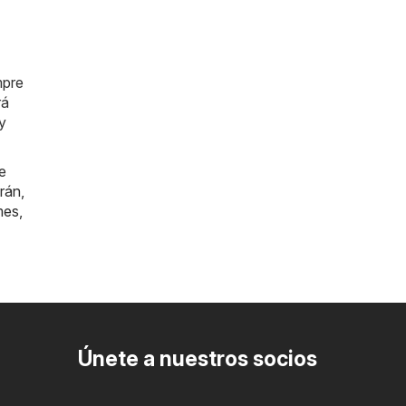
mpre
rá
y
e
rán
,
mes
,
Únete a nuestros socios