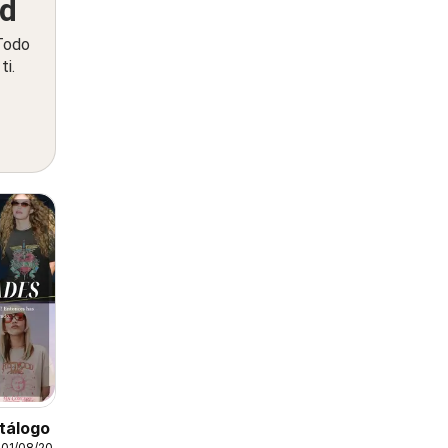
ed
 Todo
ti.
tálogo
01/08/2026