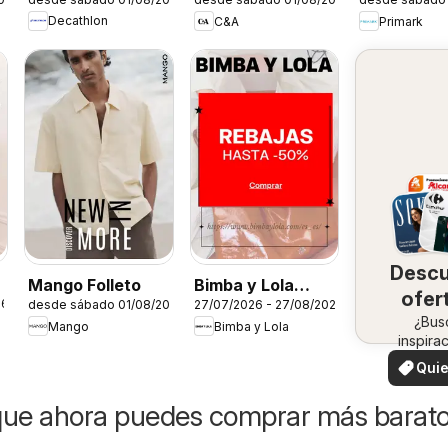
estacional
Decathlon
C&A
Primark
Desc
Mango Folleto
Bimba y Lola
ofer
26
desde sábado 01/08/2026
27/07/2026 - 27/08/2026
Folleto
en 
¿Bus
Mango
Bimba y Lola
inspira
zo
¡Vea 
Quie
ofertas 
ver
zon
que ahora puedes comprar más barat