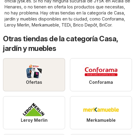
oficial
jysk.es
. Si no hay ninguna sucursal de JYSK en Alcalá de
Henares, o no tienen en oferta los productos que necesitas,
no hay problema. Hay otras tiendas en la categoría de
Casa,
jardín y muebles
disponibles en tu ciudad, como
Conforama
,
Leroy Merlin
,
Merkamueble
,
TEDi
,
Brico Depôt
,
BriCor
.
Otras tiendas de la categoría Casa,
jardín y muebles
Ofertas
Conforama
Leroy Merlin
Merkamueble