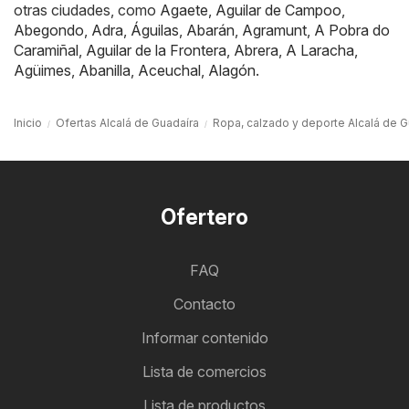
otras ciudades, como
Agaete
,
Aguilar de Campoo
,
Abegondo
,
Adra
,
Águilas
,
Abarán
,
Agramunt
,
A Pobra do
Caramiñal
,
Aguilar de la Frontera
,
Abrera
,
A Laracha
,
Agüimes
,
Abanilla
,
Aceuchal
,
Alagón
.
Inicio
Ofertas Alcalá de Guadaíra
Ropa, calzado y deporte Alcalá de G
Ofertero
FAQ
Contacto
Informar contenido
Lista de comercios
Lista de productos