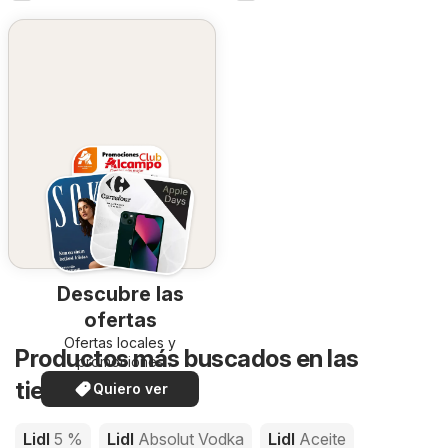
Descubre las
ofertas
Ofertas locales y
Productos más buscados en las
promociones
especiales.
tiendas de Lidl
Quiero ver
Lidl
5 %
Lidl
Absolut Vodka
Lidl
Aceite