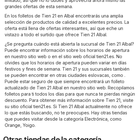
limitado, así que no lo dudes y aprovecha ahora mismo las
grandes ofertas de esta semana.
En los folletos de Tien 21 en Albal encontrarás una amplia
selección de productos de calidad a excelentes precios. La
oferta está llena de ofertas interesantes, así que eche un
vistazo a todo el surtido que ofrece Tien 21 Albal.
¿Se pregunta cuándo está abierta la sucursal de Tien 21 Albal?
Puede encontrar información sobre los horarios de apertura
en nuestro sitio web o en el sitio web oficial
tien21.es
. No
olvides que los horarios de apertura pueden variar en días
festivos y fines de semana. Tien 21 y sus sucursales también
se pueden encontrar en otras ciudades eslovacas, como .
Puede estar seguro de que siempre encontrará un folleto
actualizado de Tien 21 Albal en nuestro sitio web. Recopilamos
folletos para ti todos los días para que nunca te pierdas ningún
descuento. Para obtener más información sobre Tien 21, visite
su sitio oficial
tien21.es
. Si Tien 21 Albal actualmente no ofrece
lo que estás buscando, no te preocupes. Hay otras tiendas
que puedes visitar desde la categoría
Electrónica
, como
Orange
,
Yoigo
.
Otras tiendas de la categoría