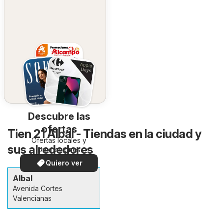
Descubre las
ofertas
Tien 21 Albal - Tiendas en la ciudad y
Ofertas locales y
sus alrededores
promociones
especiales.
Quiero ver
Albal
Avenida Cortes
Valencianas