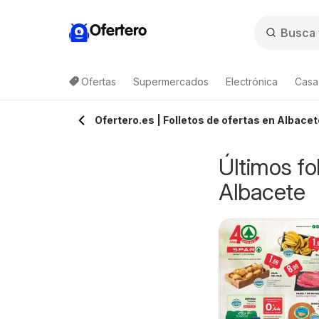
Ofertero
Ofertas
Supermercados
Electrónica
Casa,
Ofertero.es | Folletos de ofertas en Albace
Últimos fo
Albacete
arrefour Precio
TEDi Folleto
7/08/2026 - 10/08/2026
07/08/2026 - 14/08/2026
mbatible