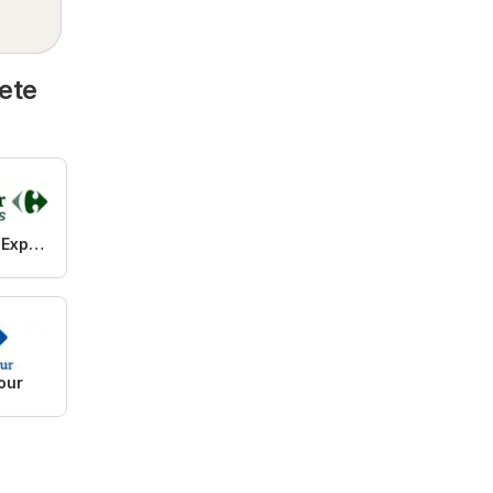
ete
Carrefour Express
our