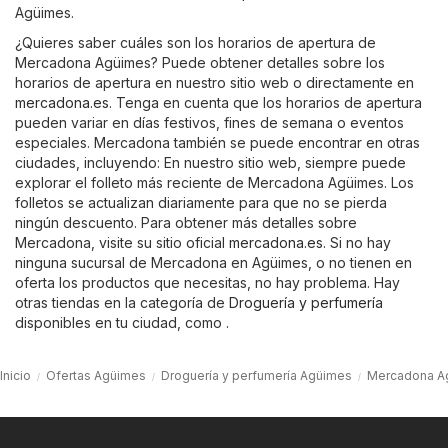
Agüimes.
¿Quieres saber cuáles son los horarios de apertura de
Mercadona Agüimes? Puede obtener detalles sobre los
horarios de apertura en nuestro sitio web o directamente en
mercadona.es
. Tenga en cuenta que los horarios de apertura
pueden variar en días festivos, fines de semana o eventos
especiales. Mercadona también se puede encontrar en otras
ciudades, incluyendo: En nuestro sitio web, siempre puede
explorar el folleto más reciente de Mercadona Agüimes. Los
folletos se actualizan diariamente para que no se pierda
ningún descuento. Para obtener más detalles sobre
Mercadona, visite su sitio oficial
mercadona.es
. Si no hay
ninguna sucursal de Mercadona en Agüimes, o no tienen en
oferta los productos que necesitas, no hay problema. Hay
otras tiendas en la categoría de
Droguería y perfumería
disponibles en tu ciudad, como .
Inicio
Ofertas Agüimes
Droguería y perfumería Agüimes
Mercadona A