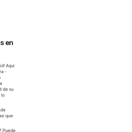
s en
il! Aquí
ra -
a
ta
d de su
 lo
 de
así que
a? Puede