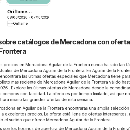
Oriflame
08/06/2026 - 07/10/2026
Catálogo Beauty
Oriflame
Rewards
sobre catálogos de Mercadona con oferta
 Frontera
s precios en Mercadona Aguilar de la Frontera nunca ha sido tan fác
actuales de Mercadona Aguilar de la Frontera. En
Aguilar de la Fronte
 encontrará las últimas ofertas especiales que Mercadona tiene par
folleto más reciente de Mercadona Aguilar de la Frontera válido has
026 . Explore las últimas ofertas de Mercadona desde la comodida
s compras con facilidad. La oferta es por tiempo limitado, así que no
hora mismo las grandes ofertas de esta semana.
ercadona en Aguilar de la Frontera encontrarás una amplia selección
a excelentes precios. La oferta está llena de ofertas interesantes, 
do el surtido que ofrece Mercadona Aguilar de la Frontera.
s son los horarios de apertura de Mercadona Aguilar de la Fronter