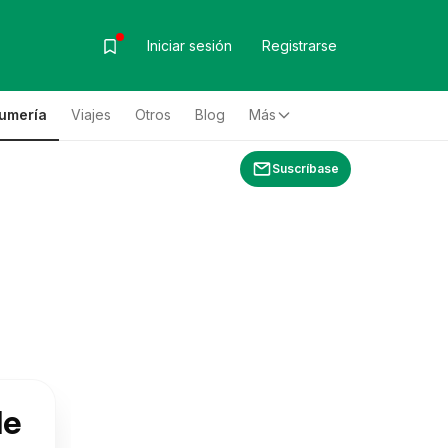
Iniciar sesión
Registrarse
fumería
Viajes
Otros
Blog
Más
Suscríbase
de