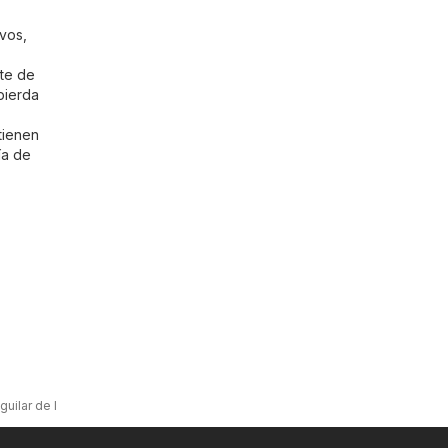
ivos,
nte de
pierda
tienen
ía de
uilar de la Frontera