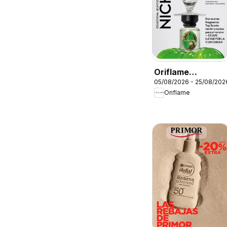
Oriflame
05/08/2026 - 25/08/202
Catálogo
Oriflame
Campaña 11