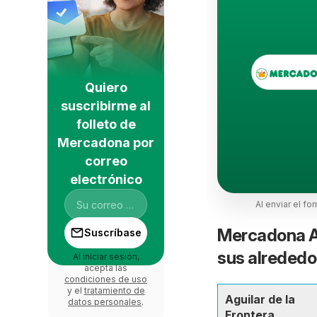
Quiero
suscribirme al
folleto de
Mercadona por
correo
electrónico
Al enviar el fo
Mercadona Ag
Suscríbase
sus alrededo
Al iniciar sesión,
acepta las
condiciones de uso
y el
tratamiento de
Aguilar de la
datos personales
.
Frontera