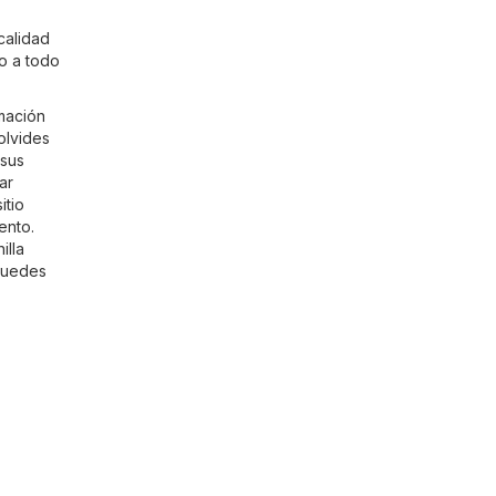
calidad
zo a todo
rmación
olvides
 sus
ar
itio
ento.
illa
puedes