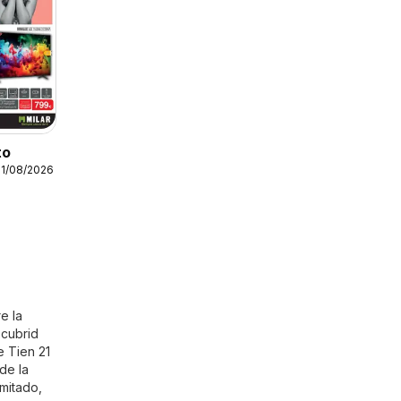
to
31/08/2026
e la
scubrid
e Tien 21
de la
imitado,