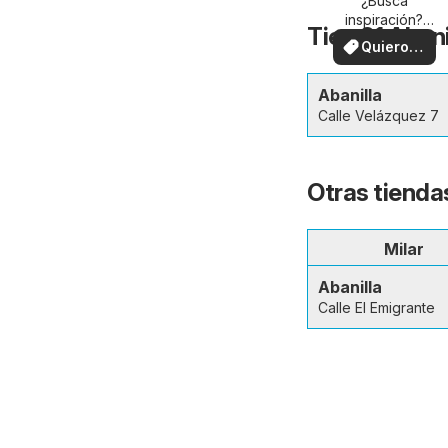
su zona
¿Busca
inspiración?
Tien 21 Abani
¡Vea las ofertas
Quiero
en su zona!
ver
Abanilla
Calle Velázquez 7
Otras tiendas
Milar
Abanilla
Calle El Emigrante