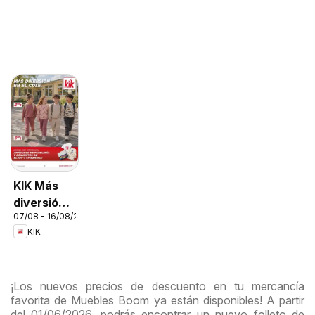
KIK Más
diversión
07/08 - 16/08/2026
en el cole
KIK
¡Los nuevos precios de descuento en tu mercancía
favorita de Muebles Boom ya están disponibles! A partir
del 01/06/2026, podrás encontrar un nuevo folleto de