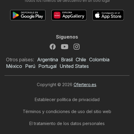
Todos los folletos de descuento en un solo lugar
Síguenos
Otros países:
Argentina
Brasil
Chile
Colombia
México
Perú
Portugal
United States
Copyright © 2026
Ofertero.es
.
Establecer política de privacidad
Términos y condiciones de uso del sitio web
El tratamiento de los datos personales
Folleto de Muebles Boom