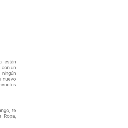
a están
o con un
n ningún
su nuevo
avoritos
ango, te
ía Ropa,