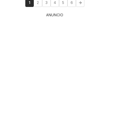
1
2
3
4
5
6
ANUNCIO