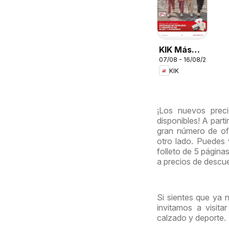
KIK Más
07/08 - 16/08/2026
diversión
KIK
en el cole
¡Los nuevos prec
disponibles! A part
gran número de ofe
otro lado. Puedes
folleto de 5 página
a precios de descu
Si sientes que ya 
invitamos a visit
calzado y deporte.