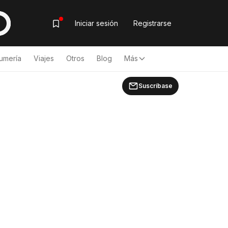
Iniciar sesión
Registrarse
umería
Viajes
Otros
Blog
Más
Suscríbase