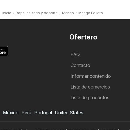
Inicio
Ropa, calzado y deporte
Mango
Mango Folleto
Ofertero
FAQ
Contacto
Informar contenido
Lista de comercios
Lista de productos
México
Perú
Portugal
United States
Folleto de Mango
Quiero suscribirme al folleto