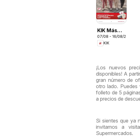
KIK Más
07/08 - 16/08/2026
diversión
KIK
en el cole
¡Los nuevos prec
disponibles! A part
gran número de ofe
otro lado. Puedes
folleto de 5 página
a precios de descu
Si sientes que ya 
invitamos a visi
Supermercados.