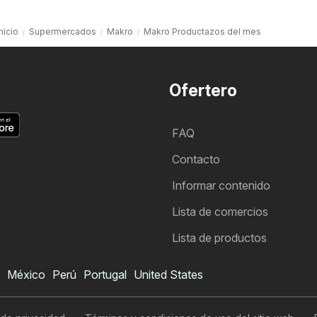
nicio
Supermercados
Makro
Makro Productazos del mes
Ofertero
FAQ
Contacto
Informar contenido
Lista de comercios
Lista de productos
México
Perú
Portugal
United States
Folleto de Makro
Quiero suscribirme al folleto