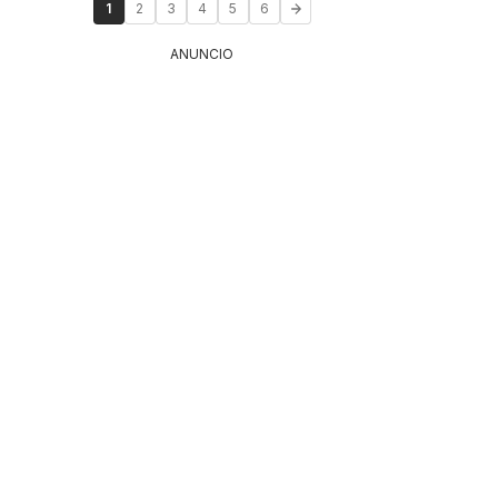
1
2
3
4
5
6
ANUNCIO