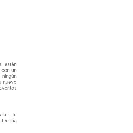
a están
o con un
n ningún
su nuevo
avoritos
akro, te
tegoría