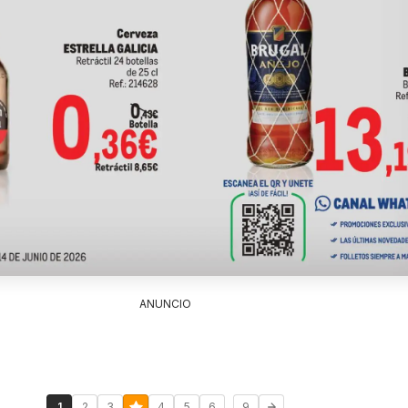
ANUNCIO
...
1
2
3
4
5
6
9