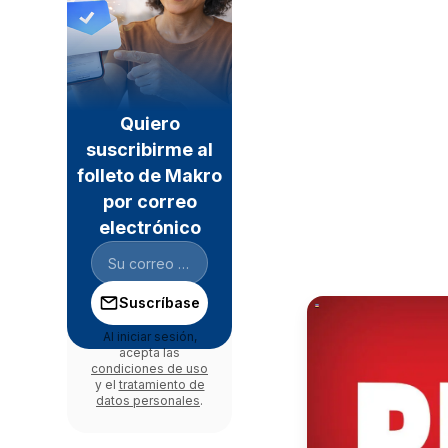
Quiero
suscribirme al
folleto de Makro
por correo
electrónico
Suscríbase
Al iniciar sesión,
acepta las
condiciones de uso
y el
tratamiento de
datos personales
.