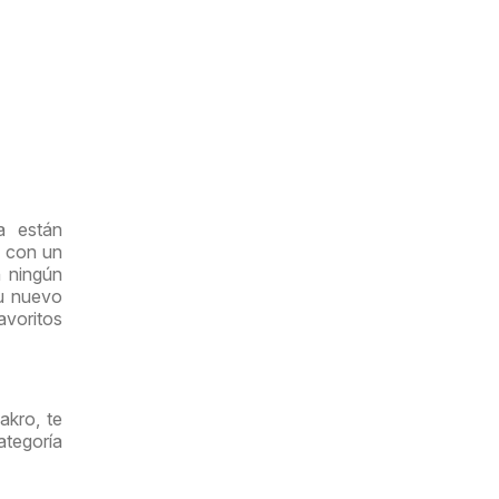
a están
o con un
n ningún
su nuevo
avoritos
akro, te
tegoría