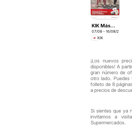
KIK Más
07/08 - 16/08/2026
diversión
KIK
en el cole
¡Los nuevos prec
disponibles! A part
gran número de ofe
otro lado. Puedes
folleto de 8 página
a precios de descu
Si sientes que ya 
invitamos a visi
Supermercados.