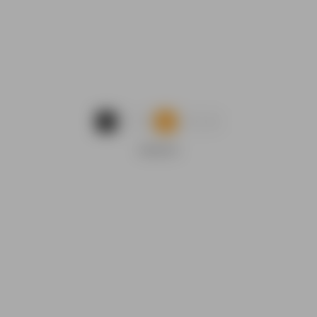
...
1
2
3
9
ANUNCIO