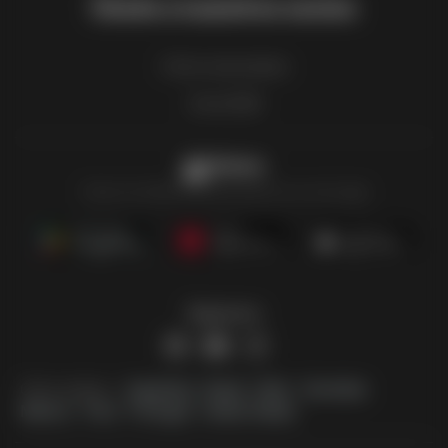
Únete a nuestros socios
Cómo anunciarse
Zona B2B
Ofertero
Todos los folletos de descuento en un solo lugar
Síguenos
Otros países:
Argentina
Brasil
Chile
Colombia
México
Perú
Portugal
United States