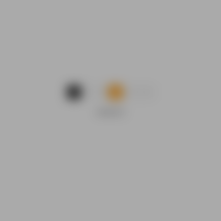
...
1
2
3
9
ANUNCIO