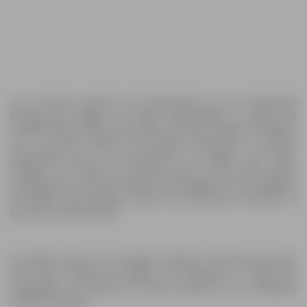
¡Los nuevos precios de descuento en tu mercancía
favorita de Makro ya están disponibles! A partir del
01/06/2026, podrás encontrar un nuevo folleto de Makro
con un gran número de ofertas atractivas y precios
especiales que no encontrarás en ningún otro lado.
Puedes ver todas las ofertas que te trae esta nueva
campaña en su nuevo folleto de 8 páginas. En el catálogo
de Makro encontrarás todos tus productos favoritos a
precios de descuento.
Si sientes que ya no puedes esperar a las promociones
del nuevo folleto de Makro, te invitamos a visitar las
campañas de ofertas de otras tiendas en la categoría
Supermercados.