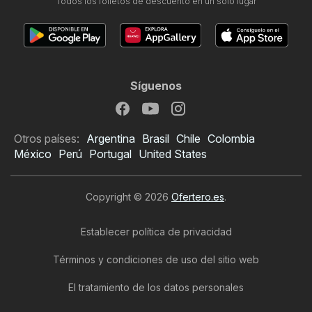
Todos los folletos de descuento en un solo lugar
Síguenos
Otros países:
Argentina
Brasil
Chile
Colombia
México
Perú
Portugal
United States
Copyright © 2026
Ofertero.es
.
Establecer política de privacidad
Términos y condiciones de uso del sitio web
El tratamiento de los datos personales
Folleto de Makro