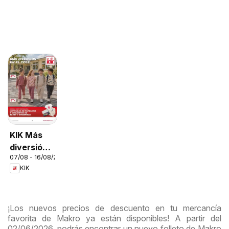
KIK Más
diversión
07/08 - 16/08/2026
en el cole
KIK
¡Los nuevos precios de descuento en tu mercancía
favorita de Makro ya están disponibles! A partir del
02/06/2026, podrás encontrar un nuevo folleto de Makro