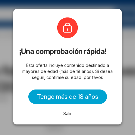
Buscar
a, jardín y muebles
Ropa, calzado y deporte
Droguería y per
¡Una comprobación rápida!
folleto > desde juev
Esta oferta incluye contenido destinado a
mayores de edad (más de 18 años). Si desea
seguir, confirme su edad, por favor.
2026 > Ofertas
Tengo más de 18 años
2025
Salir
ANUNCIO