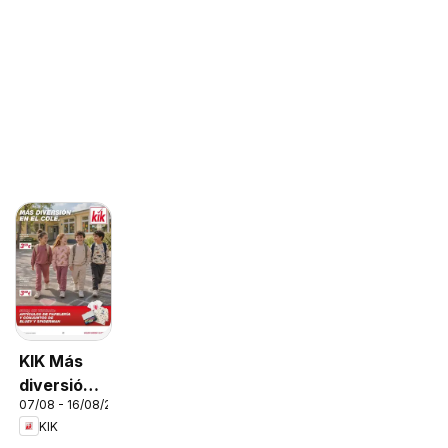
KIK Más
diversión
07/08 - 16/08/2026
en el cole
KIK