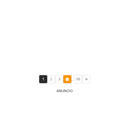
...
1
2
3
36
ANUNCIO