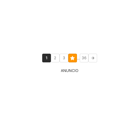
...
1
2
3
36
ANUNCIO