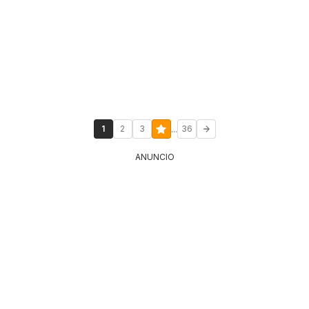
...
1
2
3
36
ANUNCIO