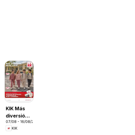
KIK Más
diversión
07/08 - 16/08/2026
en el cole
KIK