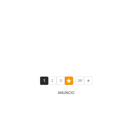
...
1
2
3
36
ANUNCIO