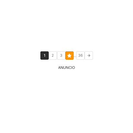
...
1
2
3
36
ANUNCIO