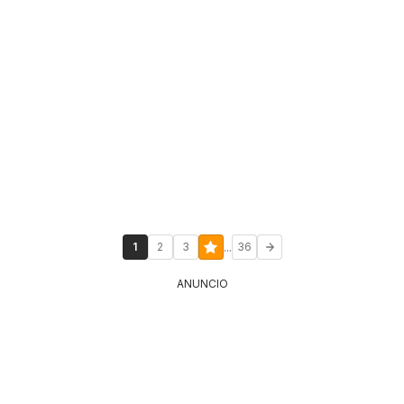
...
1
2
3
36
ANUNCIO