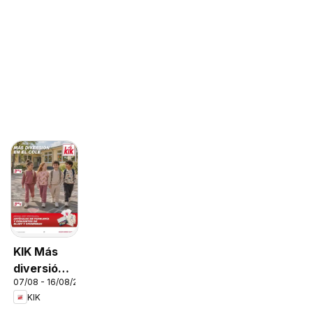
KIK Más
diversión
07/08 - 16/08/2026
en el cole
KIK