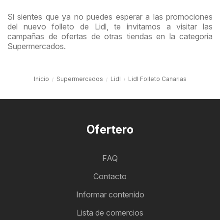
Si sientes que ya no puedes esperar a las promociones
del nuevo folleto de Lidl, te invitamos a visitar las
campañas de ofertas de otras tiendas en la categoría
Supermercados.
Inicio
Supermercados
Lidl
Lidl Folleto Canarias
Ofertero
FAQ
Contacto
Informar contenido
Lista de comercios