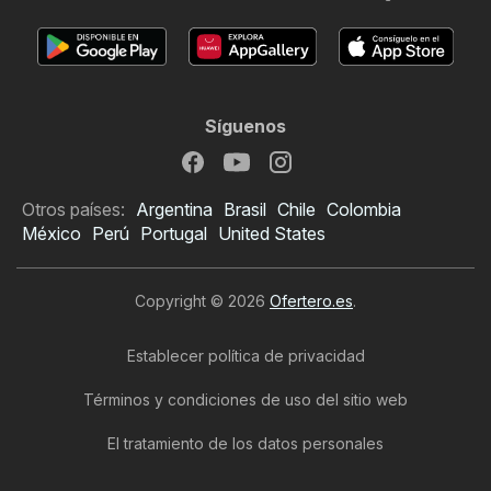
Síguenos
Otros países:
Argentina
Brasil
Chile
Colombia
México
Perú
Portugal
United States
Copyright © 2026
Ofertero.es
.
Establecer política de privacidad
Términos y condiciones de uso del sitio web
El tratamiento de los datos personales
Folleto de JYSK