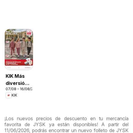
KIK Más
diversión
07/08 - 16/08/2026
en el cole
KIK
¡Los nuevos precios de descuento en tu mercancía
favorita de JYSK ya están disponibles! A partir del
11/06/2026, podrás encontrar un nuevo folleto de JYSK