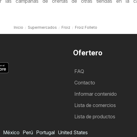
tar las campañas de ofertas de otras tiendas en la ca
Inicio
Supermercados
Froiz
Froiz Folleto
Ofertero
FAQ
Contacto
Informar contenido
Lista de comercios
Lista de productos
México
Perú
Portugal
United States