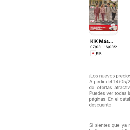
KIK Más
07/08 - 16/08/2026
diversión
KIK
en el cole
¡Los nuevos precios
A partir del 14/05
de ofertas atract
Puedes ver todas l
páginas. En el catá
descuento.
Si sientes que ya 