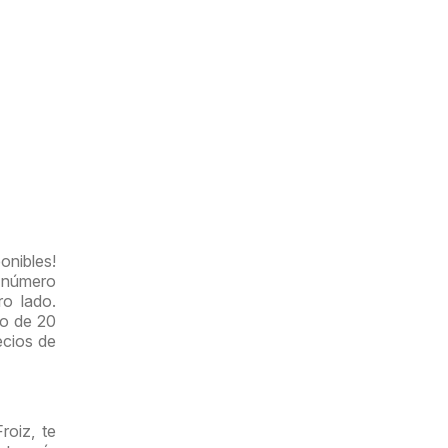
onibles!
n número
ro lado.
to de 20
ecios de
roiz, te