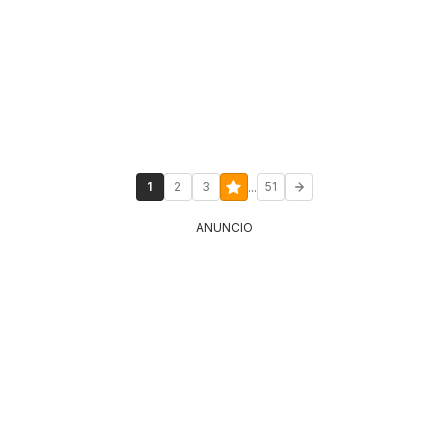
...
1
2
3
51
ANUNCIO