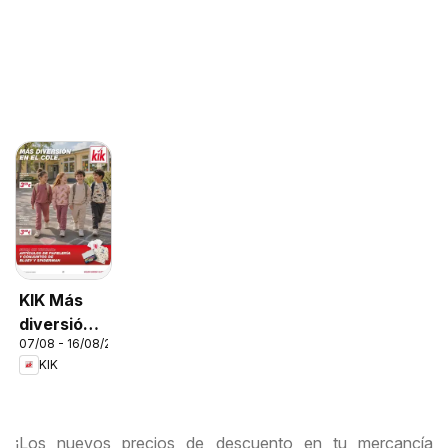
KIK Más
diversión
07/08 - 16/08/2026
en el cole
KIK
¡Los nuevos precios de descuento en tu mercancía