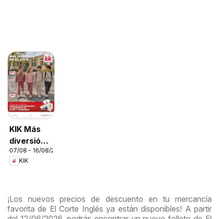
KIK Más
diversión
07/08 - 16/08/2026
en el cole
KIK
¡Los nuevos precios de descuento en tu mercancía
favorita de El Corte Inglés ya están disponibles! A partir
del 12/06/2026, podrás encontrar un nuevo folleto de El