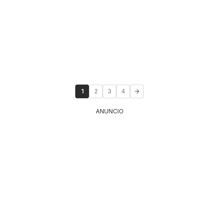
1
2
3
4
ANUNCIO