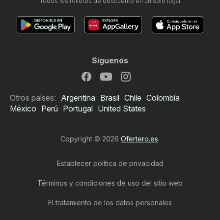
Todos los folletos de descuento en un solo lugar
Síguenos
Otros países:
Argentina
Brasil
Chile
Colombia
México
Perú
Portugal
United States
Copyright © 2026
Ofertero.es
.
Establecer política de privacidad
Términos y condiciones de uso del sitio web
El tratamiento de los datos personales
Folleto de El Corte Inglés