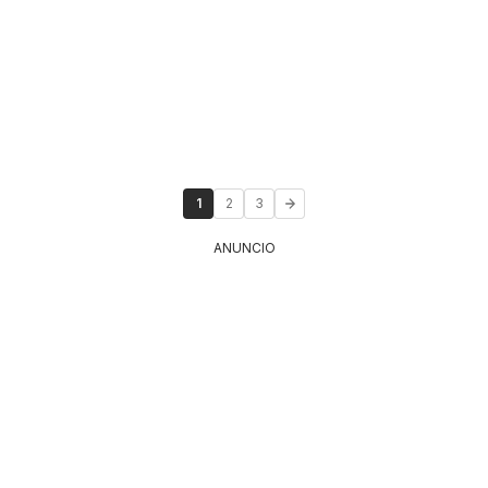
1
2
3
ANUNCIO