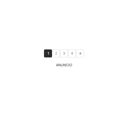
1
2
3
4
ANUNCIO