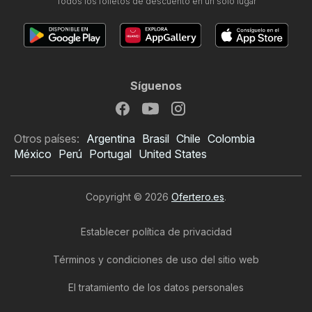
Todos los folletos de descuento en un solo lugar
Síguenos
Otros países:
Argentina
Brasil
Chile
Colombia
México
Perú
Portugal
United States
Copyright © 2026
Ofertero.es
.
Establecer política de privacidad
Términos y condiciones de uso del sitio web
El tratamiento de los datos personales
Folleto de E.Leclerc