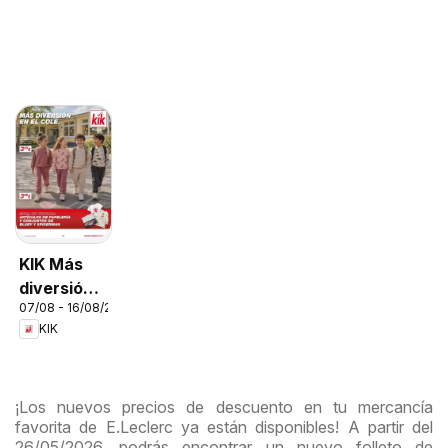
KIK Más
diversión
07/08 - 16/08/2026
en el cole
KIK
¡Los nuevos precios de descuento en tu mercancía
favorita de E.Leclerc ya están disponibles! A partir del
26/05/2026, podrás encontrar un nuevo folleto de