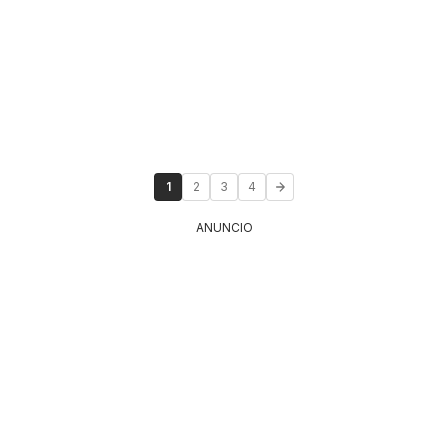
1
2
3
4
ANUNCIO