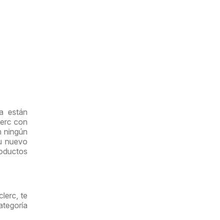
a están
lerc con
n ningún
su nuevo
roductos
lerc, te
tegoría