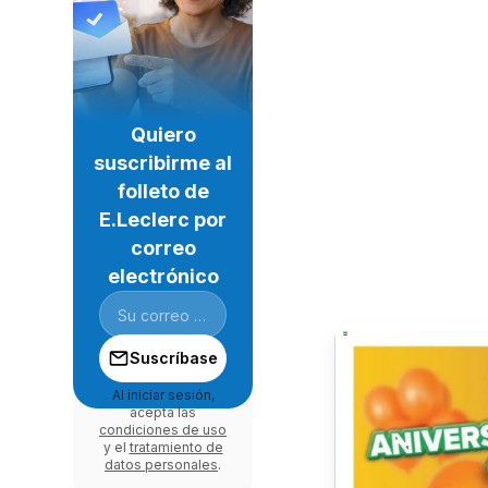
Quiero
suscribirme al
folleto de
E.Leclerc por
correo
electrónico
Suscríbase
Al iniciar sesión,
acepta las
condiciones de uso
y el
tratamiento de
datos personales
.