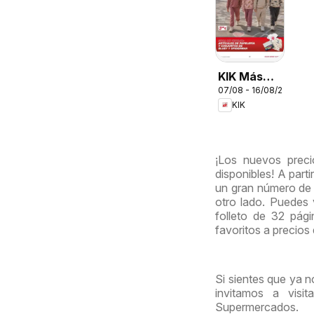
KIK Más
07/08 - 16/08/2026
diversión
KIK
en el cole
¡Los nuevos preci
disponibles! A part
un gran número de 
otro lado. Puedes
folleto de 32 pág
favoritos a precios
Si sientes que ya n
invitamos a visi
Supermercados.