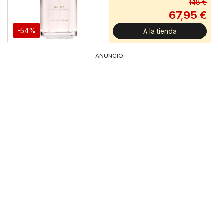
148 €
67,95 €
-54%
A la tienda
ANUNCIO