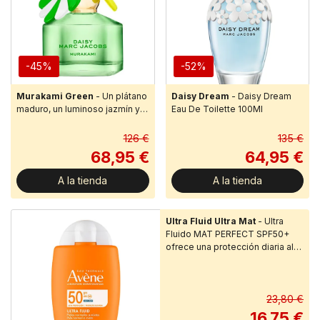
-45%
-52%
Murakami Green
- Un plátano
Daisy Dream
- Daisy Dream
maduro, un luminoso jazmín y
Eau De Toilette 100Ml
una vainilla cremosa se unen
en una fragancia afrutada
126 €
135 €
gourm...
68,95 €
64,95 €
A la tienda
A la tienda
Ultra Fluid Ultra Mat
- Ultra
Fluido MAT PERFECT SPF50+
ofrece una protección diaria alta
con color contra los rayos UVB,
UV...
23,80 €
16,75 €