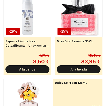
-29%
-25%
Espuma Limpiadora
Miss Dior Essence 35ML
Detoxificante
- Un oxigenante
ritual de limpieza para eliminar
las impurezas más tenaces y
4,95 €
111,45 €
equilibrar la piel.De tex...
3,50 €
83,95 €
A la tienda
A la tienda
Daisy So Fresh 125ML