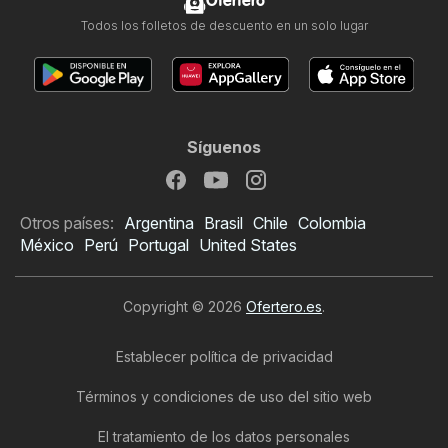
Ofertero
Todos los folletos de descuento en un solo lugar
Síguenos
Otros países:
Argentina
Brasil
Chile
Colombia
México
Perú
Portugal
United States
Copyright © 2026
Ofertero.es
.
Establecer política de privacidad
Términos y condiciones de uso del sitio web
El tratamiento de los datos personales
Folleto de Druni