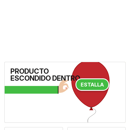
The Ritual Of Karma Foaming
PRODUCTO
Sun Protection SPF50
- Mantén
ESCONDIDO DENTRO
tu piel siempre protegida con el
protector solar en espuma SPF
ESTALLA
50 The Ritual of Karma, una fó...
18,90 €
A la tienda