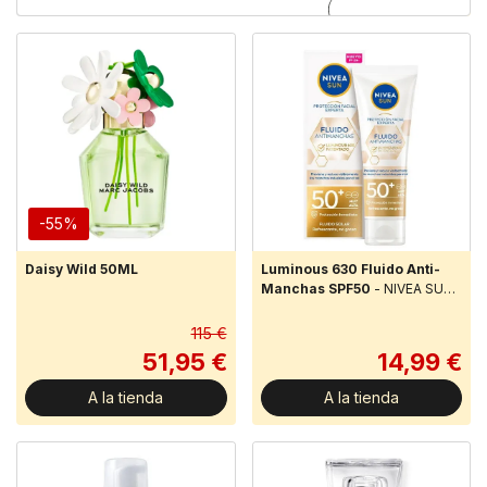
-55%
Daisy Wild 50ML
Luminous 630 Fluido Anti-
Manchas SPF50
- NIVEA SUN
Protección Facial UV Fluido
Antimanchas Luminous630
115 €
FP50+ protege
51,95 €
14,99 €
inmediatamente la delica...
A la tienda
A la tienda