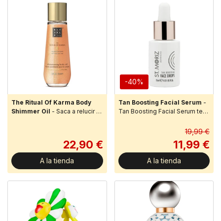
-40%
The Ritual Of Karma Body
Tan Boosting Facial Serum
-
Shimmer Oil
- Saca a relucir tu
Tan Boosting Facial Serum te
brillo interior con este aceite
dará un brillo fabuloso hecho a
corporal brillante de The Ritual
medida con ingredientes
19,99 €
of Karma.Con dimi...
activos de saló...
22,90 €
11,99 €
A la tienda
A la tienda