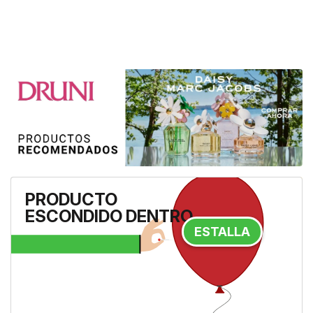
The Ritual Of Karma Stick Sun
PRODUCTO
Protection SPF50+
- Mantén tu
ESCONDIDO DENTRO
piel siempre protegida con el
protector solar en barra SPF 50+
ESTALLA
The Ritual of Karma, tu pro...
17,90 €
A la tienda