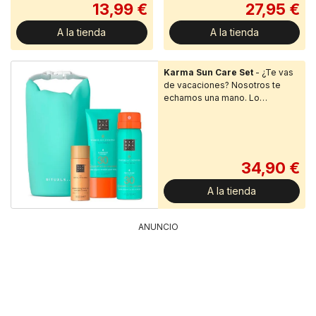
13,99 €
27,95 €
A la tienda
A la tienda
Karma Sun Care Set
- ¿Te vas
de vacaciones? Nosotros te
echamos una mano. Lo
suficientemente pequeños para
meterlos en la...
34,90 €
A la tienda
ANUNCIO