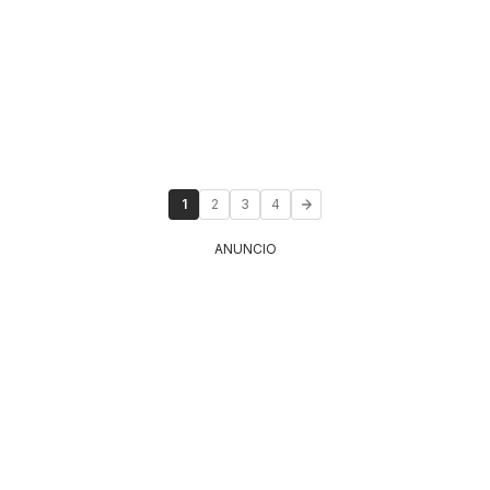
1
2
3
4
ANUNCIO