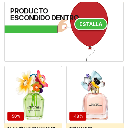
Protector Solar Matificante
PRODUCTO
SPF50
- **Protección UV** El
ESCONDIDO DENTRO
protector solar de amplio
espectro con SPF 50 ayuda a
ESTALLA
proteger la piel frente a...
33 €
19,80 €
-40%
A la tienda
-50%
-48%