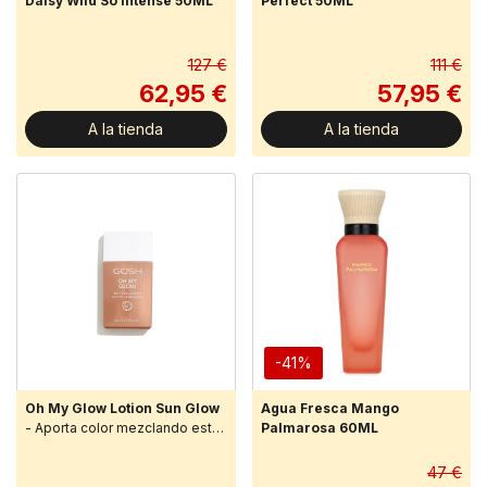
Daisy Wild So Intense 50ML
Perfect 50ML
127 €
111 €
62,95 €
57,95 €
A la tienda
A la tienda
-41%
Oh My Glow Lotion Sun Glow
Agua Fresca Mango
- Aporta color mezclando este
Palmarosa 60ML
producto con tu base o úsalo
solo para un acabado mas
47 €
natural.