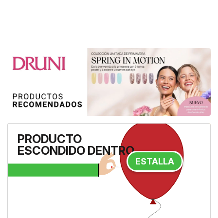
Fame In Love 50ML
PRODUCTO
ESCONDIDO DENTRO
ESTALLA
101 €
57,95 €
-43%
A la tienda