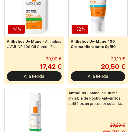
-44%
-32%
Anthelios Uv Mune
- Anthelios
Anthelios Uv-Mune 400
UVMUNE 400 Oil Control Fluido
Crema Hidratante Spf50
-
SPF50+: con MEXORYL400, el
Anthelios UVMUNE 400 Crema
filtro UV más eficaz contra los
Hidratante spf50+ es un
30,90 €
30,10 €
r...
protector solar de rostro de
17,42 €
20,50 €
muy alta protección...
A la tienda
A la tienda
Anthelios
- Anthelios Bruma
Invisible de Rostro Anti-Brillos
spf50 es un protector solar de
rostro de muy alta p...
23,20 €