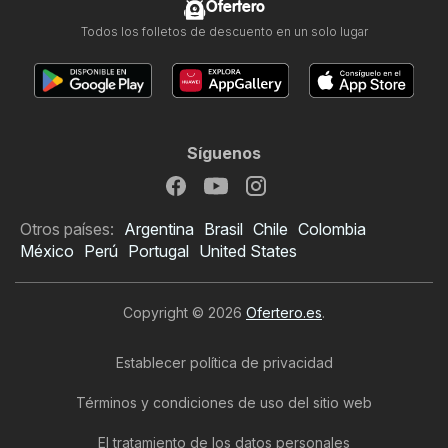
Ofertero
Todos los folletos de descuento en un solo lugar
Síguenos
Otros países:
Argentina
Brasil
Chile
Colombia
México
Perú
Portugal
United States
Copyright © 2026
Ofertero.es
.
Establecer política de privacidad
Términos y condiciones de uso del sitio web
El tratamiento de los datos personales
Folleto de Druni