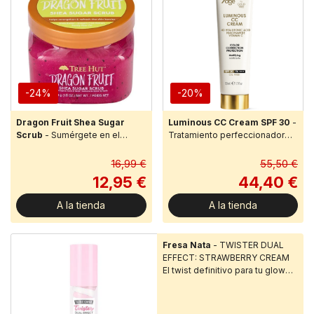
-24%
-20%
Dragon Fruit Shea Sugar
Luminous CC Cream SPF 30
-
Scrub
- Sumérgete en el
Tratamiento perfeccionador
paraíso con este delicioso
con color. Tono unificado.
aroma de inspiración tropical.
Acabado mate
16,99 €
55,50 €
Su combinación única de ex...
natural.Tratamiento
12,95 €
44,40 €
perfeccionado...
A la tienda
A la tienda
Fresa Nata
- TWISTER DUAL
EFFECT: STRAWBERRY CREAM
El twist definitivo para tu glow
diario. La nueva línea TWISTE...