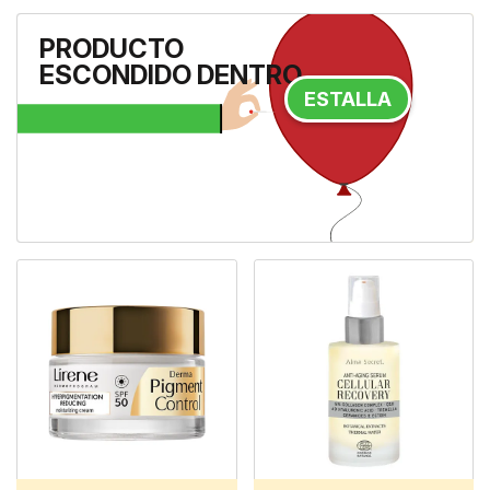
Microstroke Brow Pen DARK
PRODUCTO
BROWN
ESCONDIDO DENTRO
ESTALLA
31,50 €
26,78 €
-15%
A la tienda