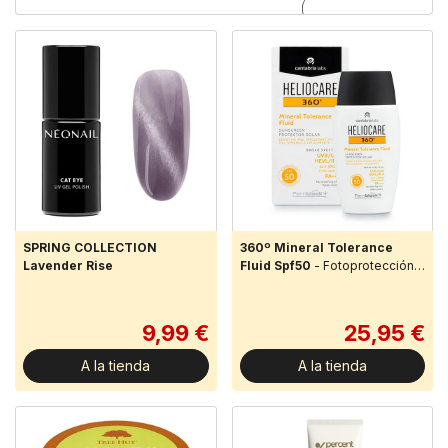
SPRING COLLECTION
360º Mineral Tolerance
Lavender Rise
Fluid Spf50
- Fotoprotección
avanzada con filtros 100%
minerales, textura ligera y sin
efecto blanqueante. Fórmula...
9,99 €
25,95 €
A la tienda
A la tienda