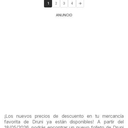
1
2
3
4
ANUNCIO
¡Los nuevos precios de descuento en tu mercancía
favorita de Druni ya están disponibles! A partir del
18/05/2026, podrás encontrar un nuevo folleto de Druni