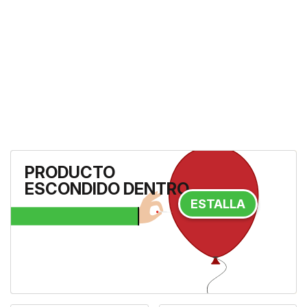
Berry Pomegranate
- De la
PRODUCTO
mano de los pioneros en
ESCONDIDO DENTRO
belleza infusionada con aceite
de argán llega el tratamiento
ESTALLA
definitiv...
22,99 €
19,99 €
-13%
A la tienda