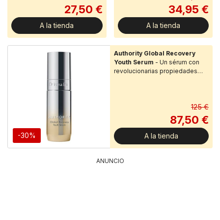
legendaria Lait...
previos a la...
27,50 €
34,95 €
A la tienda
A la tienda
Authority Global Recovery
Youth Serum
- Un sérum con
revolucionarias propiedades
regeneradoras en todos los
niveles, que rejuvenece de
forma...
125 €
87,50 €
-30%
A la tienda
ANUNCIO