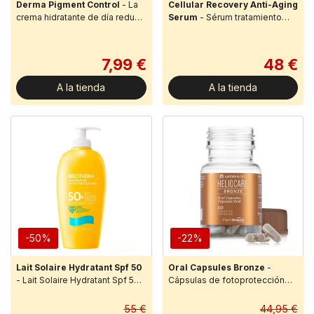
Derma Pigment Control
- La
Cellular Recovery Anti-Aging
crema hidratante de día reduce
Serum
- Sérum tratamiento
la decoloración existente y
global antiedadCELLULAR
previene su aparición gracias a
RECOVERY es un sérum facial
su fór...
antiedad global y función barr...
7,99 €
48 €
A la tienda
A la tienda
-50%
-22%
Lait Solaire Hydratant Spf 50
Oral Capsules Bronze
-
- Lait Solaire Hydratant Spf 50
Cápsulas de fotoprotección
de BiothermLa nueva Lait
desde el interior para acelerar
Solaire, inspirada en nuestra
el bronceado en los periodos
55 €
44,95 €