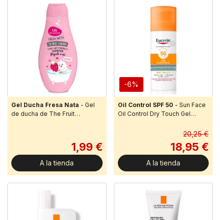
-6%
Gel Ducha Fresa Nata
- Gel
Oil Control SPF 50
- Sun Face
de ducha de The Fruit
Oil Control Dry Touch Gel
Company.Este gel de ducha
Crema FPS 50+Una crema
con aroma a fresa y nata hará
facial solar avanzada para piel
20,25 €
sentir y oler incr...
grasa y co...
1,99 €
18,95 €
A la tienda
A la tienda