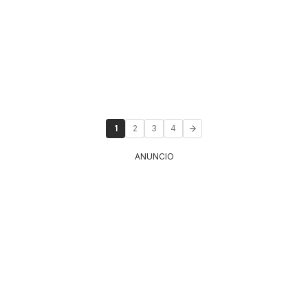
1
2
3
4
ANUNCIO