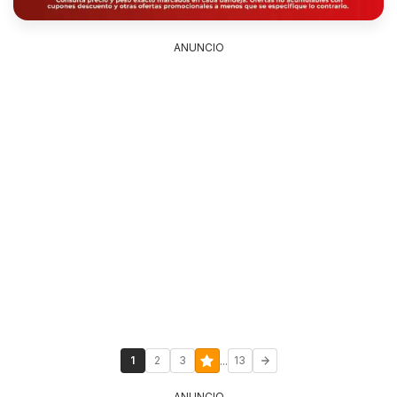
ANUNCIO
...
1
2
3
13
ANUNCIO