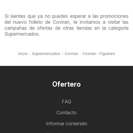
Si sientes que ya no puedes esperar a las promociones
del nuevo folleto de Coviran, te invitamos a visitar las
campañas de ofertas de otras tiendas en la categoría
Supermercados.
Inicio
Supermercados
Coviran
Coviran - Figueres
Ofertero
FAQ
Contacto
Informar contenido