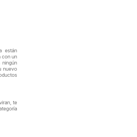
a están
n con un
n ningún
su nuevo
oductos
iran, te
tegoría