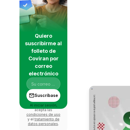
Quiero
suscribirme al
folleto de
Coviran por
correo
electrónico
Suscríbase
Al iniciar sesión,
acepta las
condiciones de uso
y el
tratamiento de
datos personales
.