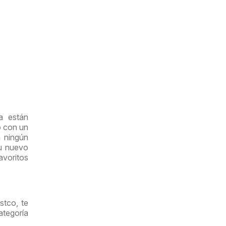
a están
o con un
n ningún
su nuevo
avoritos
stco, te
tegoría