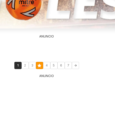
ANUNCIO
1
2
3
4
5
6
7
ANUNCIO