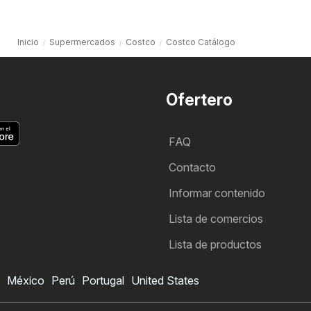
Inicio
Supermercados
Costco
Costco Catálogo
Ofertero
FAQ
Contacto
Informar contenido
Lista de comercios
Lista de productos
México
Perú
Portugal
United States
Folleto de Costco