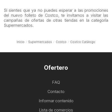
Si sientes que ya no puedes esperar a las promociones
del nuevo folleto de Costco, te invitamos a visitar las
campañas de ofertas de otras tiendas en la categoría
Supermercados.
Inicio
Supermercados
Costco
Costco Catálogo
Ofertero
FAQ
Contacto
Informar contenido
Lista de comercios