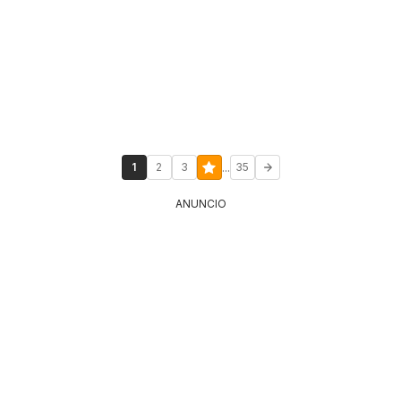
...
1
2
3
35
ANUNCIO