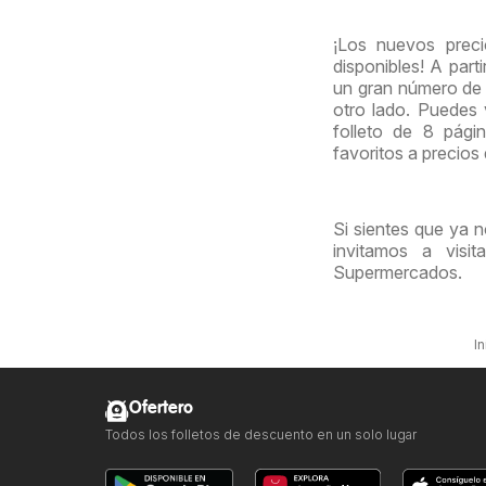
¡Los nuevos prec
disponibles! A par
un gran número de 
otro lado. Puedes
folleto de 8 pági
favoritos a precios
Si sientes que ya 
invitamos a visi
Supermercados.
In
Ofertero
Todos los folletos de descuento en un solo lugar