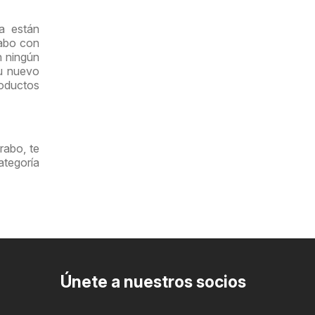
a están
rabo con
n ningún
su nuevo
oductos
rabo, te
tegoría
Únete a nuestros socios