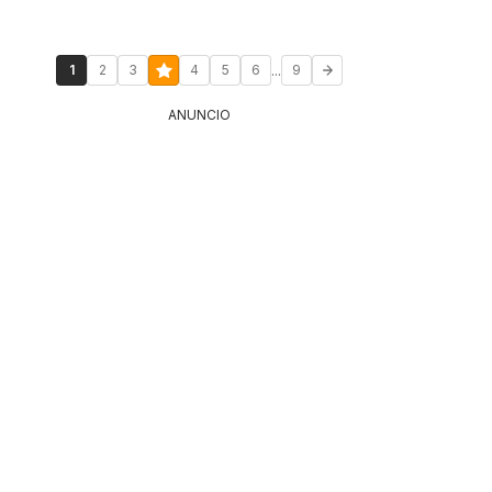
...
1
2
3
4
5
6
9
ANUNCIO