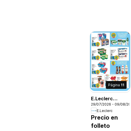
Página
11
E.Leclerc
29/07/2026 - 09/08/2
Folleto
E.Leclerc
Precio en
folleto