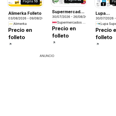
Página
10
Pá
Supermercados
Alimerka Folleto
Lupa
30/07/2026 - 26/08/2026
El Jamón Folleto
03/08/2026 - 09/08/2026
30/07/2026 -
Superme
Supermercados El Jamón
Alimerka
Folleto
26
Precio en
Precio en
Precio 
folleto
folleto
folleto
ANUNCIO