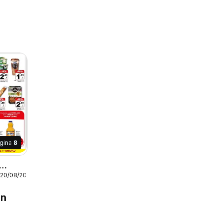
gina
8
 20/08/2026
en