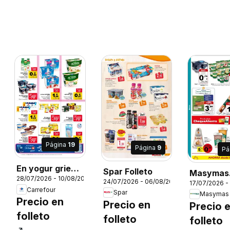
Página
19
Página
9
Pá
En yogur griego
Spar Folleto
Masymas
28/07/2026 - 10/08/2026
DANONE, 110 g
24/07/2026 - 06/08/2026
17/07/2026 -
026
Folleto
Carrefour
Spar
Masymas
Precio en
Precio en
Precio 
folleto
folleto
folleto