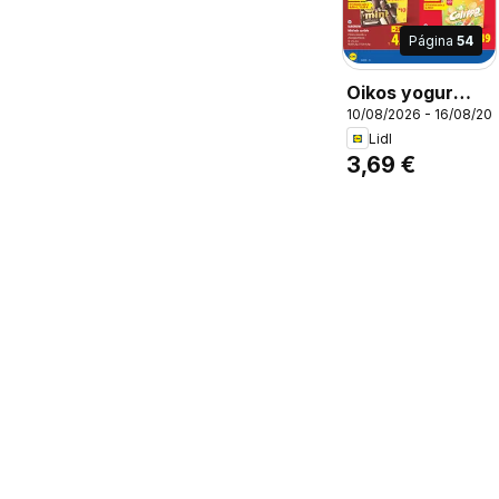
Página
54
Oikos yogur
10/08/2026 - 16/08/20
griego, Natural.
Lidl
900 g
3,69 €