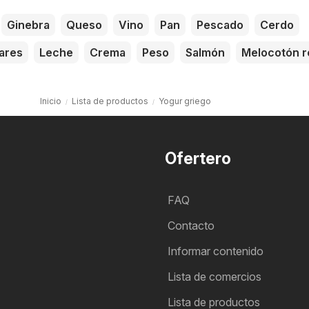
Ginebra
Queso
Vino
Pan
Pescado
Cerdo
ares
Leche
Crema
Peso
Salmón
Melocotón r
Inicio
Lista de productos
Yogur griego
Ofertero
FAQ
Contacto
Informar contenido
Lista de comercios
Lista de productos