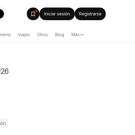
Iniciar sesión
Registrarse
mería
Viajes
Otros
Blog
Más
026
rón