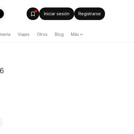
Iniciar sesión
Registrarse
mería
Viajes
Otros
Blog
Más
26
o